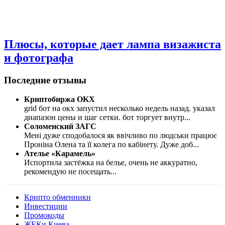
Плюсы, которые дает лампа визажиста
и фотографа
Последние отзывы
Криптобиржа OKX
grid бот на окх запустил несколько недель назад. указал
диапазон цены и шаг сетки. бот торгует внутр
...
Соломенский ЗАГС
Мені дуже сподобалося як ввічливо по людськи працює
Проніна Олена та її колега по кабінету. Дуже доб
...
Ателье «Карамель»
Испортила застёжка на белье, очень не аккуратно,
рекомендую не посещать
...
Крипто обменники
Инвестиции
Промокоды
ЖЕКи Киева