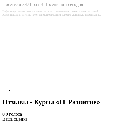
Посетили 3471 раз, 3 Посещений сегодня
Информация о компании взята из открытых источников и не является рекламой.
Администрация сайта не несёт ответственности за неверно указанную информацию.
Отзывы - Курсы «IT Развитие»
0
0
голоса
Ваша оценка