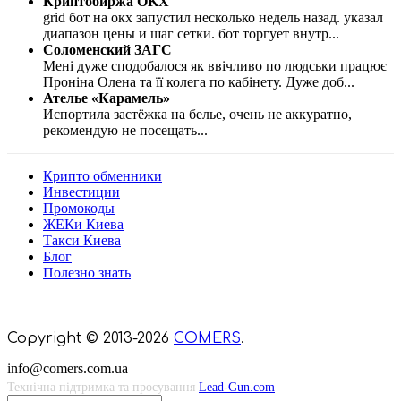
Криптобиржа OKX
grid бот на окх запустил несколько недель назад. указал
диапазон цены и шаг сетки. бот торгует внутр
...
Соломенский ЗАГС
Мені дуже сподобалося як ввічливо по людськи працює
Проніна Олена та її колега по кабінету. Дуже доб
...
Ателье «Карамель»
Испортила застёжка на белье, очень не аккуратно,
рекомендую не посещать
...
Крипто обменники
Инвестиции
Промокоды
ЖЕКи Киева
Такси Киева
Блог
Полезно знать
Мы знаем куда пойти в Киеве
Copyright © 2013-2026
COMERS
.
info@comers.com.ua
Технічна підтримка та просування
Lead-Gun.com