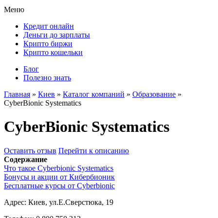
Меню
Кредит онлайн
Деньги до зарплаты
Крипто биржи
Крипто кошельки
Блог
Полезно знать
Главная
»
Киев
»
Каталог компаний
»
Образование
»
CyberBionic Systematics
CyberBionic Systematics
Оставить отзыв
Перейти к описанию
Содержание
Что такое Cyberbionic Systematics
Бонусы и акции от Кибербионик
Бесплатные курсы от Cyberbionic
Адрес:
Киев, ул.Е.Сверстюка, 19