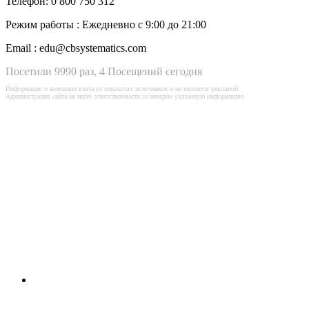
Телефон:
0 800 750 312
Режим работы :
Ежедневно с 9:00 до 21:00
Email :
edu@cbsystematics.com
Посетили 9990 раз, 4 Посещений сегодня
Информация о компании взята из открытых источников и не является рекламой.
Администрация сайта не несёт ответственности за неверно указанную информацию.