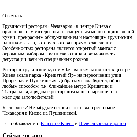
Ответить
Грузинский ресторан «Чачаварня» в центре Киева с
оригинальным интерьером, насыщенным меню национальной
кухни, прекрасным обслуживанием и настоящим грузинским
напитком -Чача, которую готовят прямо в заведении.
Особенностью ресторана является открытый мангал с
огромным выбором грузинского вина и возможность
дегустации чачи из специальных рожков.
Ресторан грузинской кухни «Чачаварня» находится в центре
Киева возле парка «Крещатый Яр» на пересечении улиц
Прорезная и Пушкинская. Добраться сюда будет удобно
любым способом, т.к. ближайшее метро Крещатик и
Театральная, а рядом с рестораном много парковочных
мест для автолюбителей.
Были здесь? Не забудьте оставить отзывы о ресторане
Чачаварня в Киеве на Пушкинской.
Теги объявлений:
В центре Киева
и
Шевченковский район
Сейчас читают