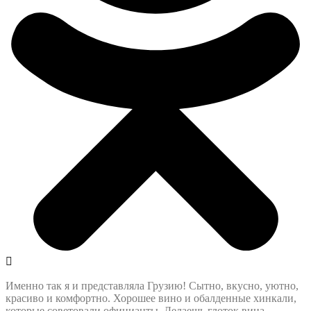
Именно так я и представляла Грузию! Сытно, вкусно, уютно,
красиво и комфортно. Хорошее вино и обалденные хинкали,
которые советовали официанты. Делаешь глоток вина,