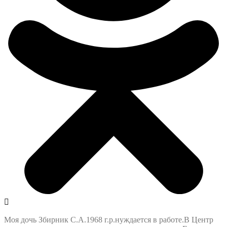
Моя дочь Збирник С.А.1968 г.р.нуждается в работе.В Центр