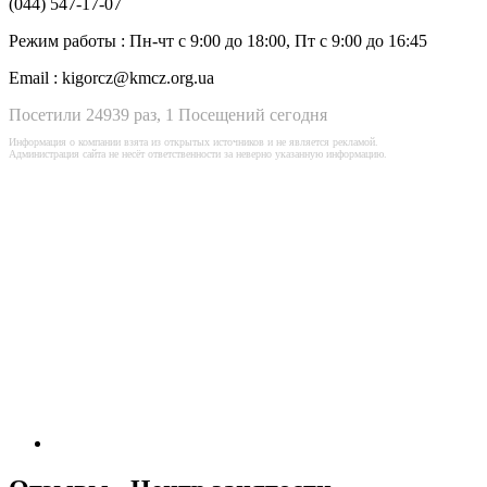
(044) 547-17-07
Режим работы :
Пн-чт с 9:00 до 18:00, Пт с 9:00 до 16:45
Email :
kigorcz@kmcz.org.ua
Посетили 24939 раз, 1 Посещений сегодня
Информация о компании взята из открытых источников и не является рекламой.
Администрация сайта не несёт ответственности за неверно указанную информацию.