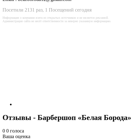
Посетили 2131 раз, 1 Посещений сегодня
Информация о компании взята из открытых источников и не является рекламой.
Администрация сайта не несёт ответственности за неверно указанную информацию.
Отзывы - Барбершоп «Белая Борода»
0
0
голоса
Ваша оценка