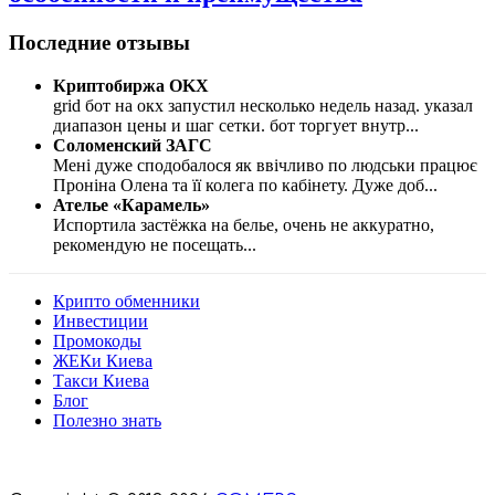
Последние отзывы
Криптобиржа OKX
grid бот на окх запустил несколько недель назад. указал
диапазон цены и шаг сетки. бот торгует внутр
...
Соломенский ЗАГС
Мені дуже сподобалося як ввічливо по людськи працює
Проніна Олена та її колега по кабінету. Дуже доб
...
Ателье «Карамель»
Испортила застёжка на белье, очень не аккуратно,
рекомендую не посещать
...
Крипто обменники
Инвестиции
Промокоды
ЖЕКи Киева
Такси Киева
Блог
Полезно знать
Мы знаем куда пойти в Киеве