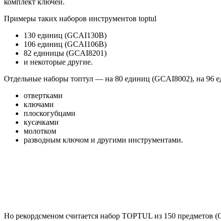
комплект ключей.
Примеры таких наборов инструментов toptul
130 единиц (GCAI130B)
106 единиц (GCAI106B)
82 единицы (GCAI8201)
и некоторые другие.
Отдельные наборы топтул — на 80 единиц (GCAI8002), на 96 
отвертками
ключами
плоскогубцами
кусачками
молотком
разводным ключом и другими инструментами.
Но рекордсменом считается набор TOPTUL из 150 предметов (GC