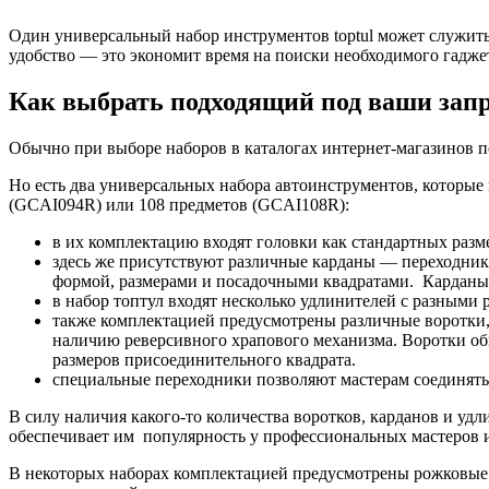
Один универсальный набор инструментов toptul может служить 
удобство — это экономит время на поиски необходимого гаджет
Как выбрать подходящий под ваши запр
Обычно при выборе наборов в каталогах интернет-магазинов 
Но есть два универсальных набора автоинструментов, которы
(GCAI094R) или 108 предметов (GCAI108R):
в их комплектацию входят головки как стандартных разм
здесь же присутствуют различные карданы — переходники
формой, размерами и посадочными квадратами. Карданы в
в набор топтул входят несколько удлинителей с разными
также комплектацией предусмотрены различные воротки,
наличию реверсивного храпового механизма. Воротки об
размеров присоединительного квадрата.
специальные переходники позволяют мастерам соединять
В силу наличия какого-то количества воротков, карданов и у
обеспечивает им популярность у профессиональных мастеров 
В некоторых наборах комплектацией предусмотрены рожковые 