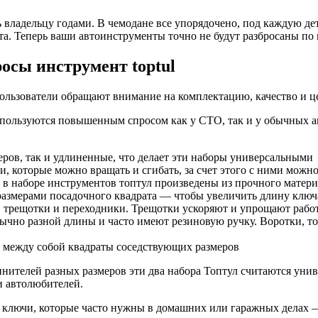
владельцу годами. В чемодане все упорядочено, под каждую дета
а. Теперь ваши автоинструменты точно не будут разбросаны по 
осы инструмент toptul
пользователи обращают внимание на комплектацию, качество и 
е пользуются повышенным спросом как у СТО, так и у обычных 
еров, так и удлиненные, что делает эти наборы универсальными
, которые можно вращать и сгибать, за счет этого с ними можно
 наборе инструментов топтул произведены из прочного материа
 размерами посадочного квадрата — чтобы увеличить длину ключ
 трещотки и переходники. Трещотки ускоряют и упрощают работ
ычно разной длины и часто имеют резиновую ручку. Воротки, то
 между собой квадраты соседствующих размеров
длинителей разных размеров эти два набора Топтул считаются у
и автолюбителей.
ключи, которые часто нужны в домашних или гаражных делах —