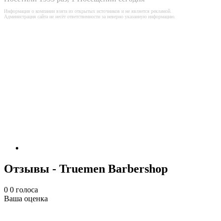
Информация о компании взята из открытых источников и не является рекламой.
Администрация сайта не несёт ответственности за неверно указанную информацию.
Отзывы - Truemen Barbershop
0
0
голоса
Ваша оценка