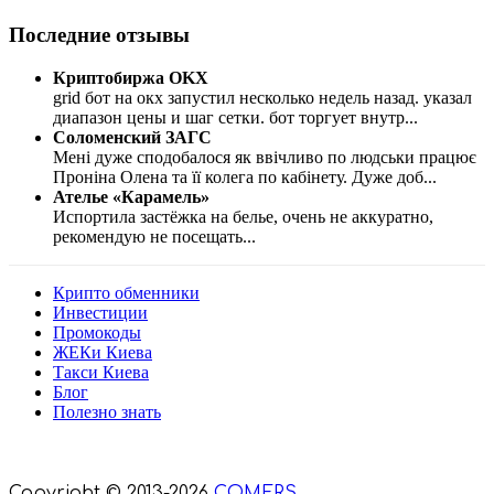
Последние отзывы
Криптобиржа OKX
grid бот на окх запустил несколько недель назад. указал
диапазон цены и шаг сетки. бот торгует внутр
...
Соломенский ЗАГС
Мені дуже сподобалося як ввічливо по людськи працює
Проніна Олена та її колега по кабінету. Дуже доб
...
Ателье «Карамель»
Испортила застёжка на белье, очень не аккуратно,
рекомендую не посещать
...
Крипто обменники
Инвестиции
Промокоды
ЖЕКи Киева
Такси Киева
Блог
Полезно знать
Мы знаем куда пойти в Киеве
Copyright © 2013-2026
COMERS
.