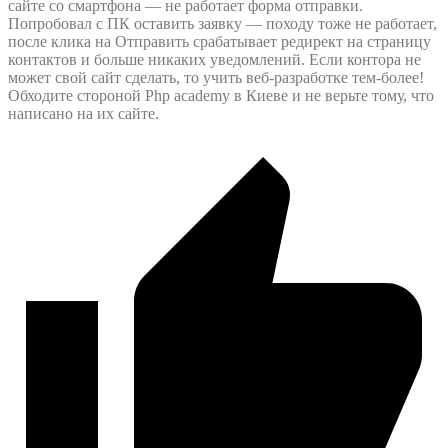
сайте со смартфона — не работает форма отправки.
Попробовал с ПК оставить заявку — походу тоже не работает,
после клика на Отправить срабатывает редирект на страницу
контактов и больше никаких уведомлений. Если контора не
может свой сайт сделать, то учить веб-разработке тем-более!
Обходите стороной Php academy в Киеве и не верьте тому, что
написано на их сайте.