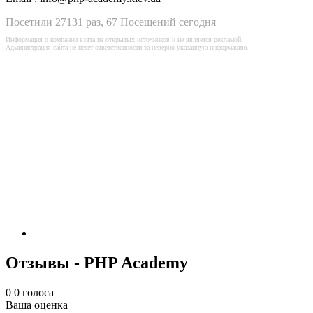
Посетили 27131 раз, 67 Посещений сегодня
Информация о компании взята из открытых источников и не является рекламой.
Администрация сайта не несёт ответственности за неверно указанную информацию.
Отзывы - PHP Academy
0
0
голоса
Ваша оценка