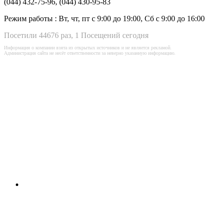
(044) 432-75-96, (044) 430-95-83
Режим работы :
Вт, чт, пт с 9:00 до 19:00, Сб с 9:00 до 16:00
Посетили 44676 раз, 1 Посещений сегодня
Информация о компании взята из открытых источников и не является рекламой.
Администрация сайта не несёт ответственности за неверно указанную информацию.