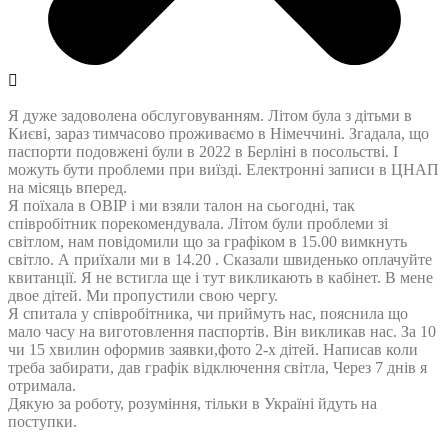
Я дуже задоволена обслуговуванням. Літом була з дітьми в
Києві, зараз тимчасово проживаємо в Німеччині. Згадала, що
паспорти подовжені були в 2022 в Берліні в посольстві. І
можуть бути проблеми при виїзді. Електронні записи в ЦНАП
на місяць вперед.
Я поїхала в ОВІР і ми взяли талон на сьогодні, так
співробітник порекомендувала. Літом були проблеми зі
світлом, нам повідомили що за графіком в 15.00 вимкнуть
світло. А приїхали ми в 14.20 . Сказали швиденько оплачуйте
квитанції. Я не встигла ще і тут викликають в кабінет. В мене
двое дітей. Ми пропустили свою чергу.
Я спитала у співробітника, чи приймуть нас, пояснила що
мало часу на виготовлення паспортів. Він викликав нас. За 10
чи 15 хвилин оформив заявки,фото 2-х дітей. Написав коли
треба забирати, дав графік відключення світла, Через 7 днів я
отримала.
Дякую за роботу, розуміння, тільки в Україні йдуть на
поступки.