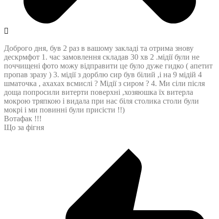
Доброго дня, був 2 раз в вашому закладі та отрима знову
дескрмфот 1. час замовлення складав 30 хв 2 .мідії були не
поччищені фото можу відправити це було дуже гидко ( апетит
пропав зразу ) 3. мідії з дорблю сир був білий ,і на 9 мідій 4
шматочка , ахахах всмислі ? Мідії з сиром ? 4. Ми сіли після
доща попросили витерти поверхні ,хозяюшка їх витерла
мокрою тряпкою і видала при нас біля столика столи були
мокрі і ми повинні були присісти !!)
Вотафак !!!
Що за фігня