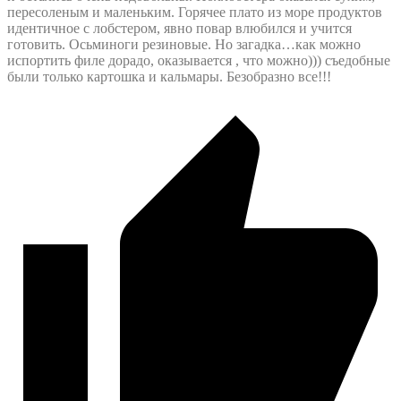
пересоленым и маленьким. Горячее плато из море продуктов
идентичное с лобстером, явно повар влюбился и учится
готовить. Осьминоги резиновые. Но загадка…как можно
испортить филе дорадо, оказывается , что можно))) съедобные
были только картошка и кальмары. Безобразно все!!!