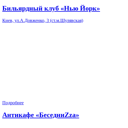
Бильярдный клуб «Нью Йорк»
Киев, ул.А.Довженко, 3 (ст.м.Шулявская)
Подробнее
Антикафе «БеседниZzа»