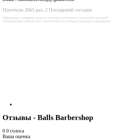
Посетили 2065 раз, 2 Посещений сегодня
Информация о компании взята из открытых источников и не является рекламой.
Администрация сайта не несёт ответственности за неверно указанную информацию.
Отзывы - Balls Barbershop
0
0
голоса
Ваша оценка