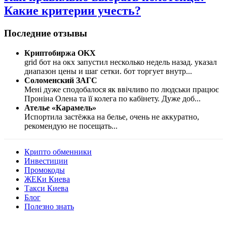
Какие критерии учесть?
Последние отзывы
Криптобиржа OKX
grid бот на окх запустил несколько недель назад. указал
диапазон цены и шаг сетки. бот торгует внутр
...
Соломенский ЗАГС
Мені дуже сподобалося як ввічливо по людськи працює
Проніна Олена та її колега по кабінету. Дуже доб
...
Ателье «Карамель»
Испортила застёжка на белье, очень не аккуратно,
рекомендую не посещать
...
Крипто обменники
Инвестиции
Промокоды
ЖЕКи Киева
Такси Киева
Блог
Полезно знать
Мы знаем куда пойти в Киеве