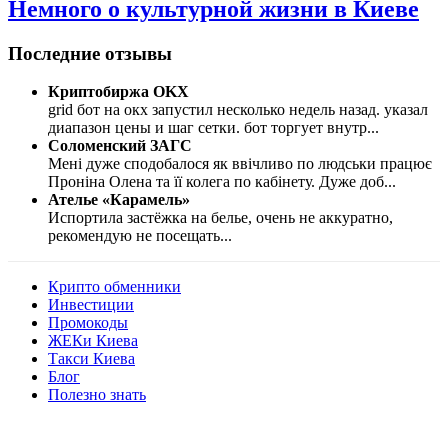
Немного о культурной жизни в Киеве
Последние отзывы
Криптобиржа OKX
grid бот на окх запустил несколько недель назад. указал
диапазон цены и шаг сетки. бот торгует внутр
...
Соломенский ЗАГС
Мені дуже сподобалося як ввічливо по людськи працює
Проніна Олена та її колега по кабінету. Дуже доб
...
Ателье «Карамель»
Испортила застёжка на белье, очень не аккуратно,
рекомендую не посещать
...
Крипто обменники
Инвестиции
Промокоды
ЖЕКи Киева
Такси Киева
Блог
Полезно знать
Мы знаем куда пойти в Киеве