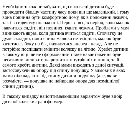
Необхідно також не забувати, що в колясці дитина буде
проводити більшу частину часу поки він ще маленький, і тому
вона повинна бути комфортною йому, як в положенні лежачи,
так і в сидячому положенні. Перш за все, в період, коли малюк
навчиться сидіти, він повинен їздити лежачи. Проблеми у мам
виникають якраз, коли дитина вчиться сидіти. Спочатку це
дуже складно, поки спина малюка не зміцніла, малюк буде
хитатись з боку на бік, нахилятися вперед і назад. Але не
потрібно поспішати змінити коляску на літню. Хребет дитини
в такому віці ще не сформований і таке навантаження буде
негативно впливати на розвиток внутрішніх органів, та й
самого хребта дитини. Деякі мами виходять з даної ситуації,
застосовуючи як опору під спину подушку. У зимових візках
мами підкладають під спину дитини подушку (але, як ви
розумієте, — подушка не найкраща опора для незміцнілої
спини дитини).
В такому випадку найоптимальнішим варіантом буде вибір
дитячої коляски-трансформер.