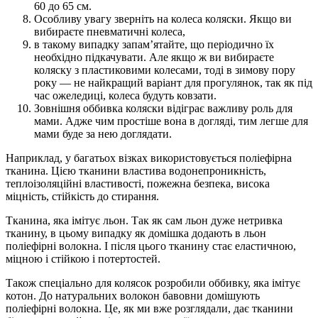
60 до 65 см.
Особливу увагу зверніть на колеса коляски. Якщо ви
вибираєте пневматичні колеса,
в такому випадку запам’ятайте, що періодично їх
необхідно підкачувати. Але якщо ж ви вибираєте
коляску з пластиковими колесами, тоді в зимову пору
року — не найкращий варіант для прогулянок, так як під
час ожеледиці, колеса будуть ковзати.
Зовнішня оббивка коляски відіграє важливу роль для
мами. Адже чим простіше вона в догляді, тим легше для
мами буде за нею доглядати.
Наприклад, у багатьох візках використовується поліефірна
тканина. Цією тканини властива водонепроникність,
теплоізоляційні властивості, пожежна безпека, висока
міцність, стійкість до стирання.
Тканина, яка імітує льон. Так як сам льон дуже нетривка
тканину, в цьому випадку як домішка додають в льон
поліефірні волокна. І після цього тканину стає еластичною,
міцною і стійкою і потертостей.
Також спеціально для колясок розробили оббивку, яка імітує
котон. До натуральних волокон бавовни домішують
поліефірні волокна. Це, як ми вже розглядали, дає тканини