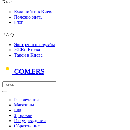
Блог
Куда пойти в Киеве
Полезно знать
Блог
F.A.Q
Экстренные службы
ЖЕКи Киева
Такси в Киеве
COMERS
Развлечения
Магазины
Еда
Здоровье
Гос.учреждения
Образование