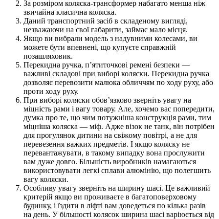
За розміром коляска-трансформер набагато менша ніж
звичайна класична коляска.
Даний транспортний засіб в складеному вигляді,
незважаючи на свої габарити, займає мало місця.
Якщо ви вибрали модель з надувними колесами, ви
можете бути впевнені, що купуєте справжній
позашляховик.
Перекидна ручка, п’ятиточкові ремені безпеки —
важливі складові при виборі коляски. Перекидна ручка
дозволяє перевозити малюка обличчям по ходу руху, або
проти ходу руху.
При виборі коляски обов’язково зверніть увагу на
міцність рами і вагу товару. Але, хочемо вас попередити,
думка про те, що чим потужніша конструкція рами, тим
міцніша коляска — міф. Адже візок не танк, він потрібен
для прогулянок дитини на свіжому повітрі, а не для
перевезення важких предметів. І якщо коляску не
перевантажувати, в такому випадку вона прослужити
вам дуже довго. Більшість виробників намагаються
використовувати легкі сплави алюмінію, що полегшить
вагу коляски.
Особливу увагу зверніть на ширину шасі. Це важливий
критерій якщо ви проживаєте в багатоповерховому
будинку, і їздити в ліфті вам доведеться по кілька разів
на день. У більшості колясок ширина шасі варіюється від