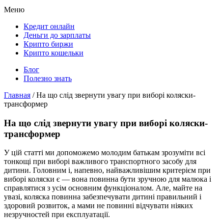
Меню
Кредит онлайн
Деньги до зарплаты
Крипто биржи
Крипто кошельки
Блог
Полезно знать
Главная
/
На що слід звернути увагу при виборі коляски-
трансформер
На що слід звернути увагу при виборі коляски-
трансформер
У цій статті ми допоможемо молодим батькам зрозуміти всі
тонкощі при виборі важливого транспортного засобу для
дитини. Головним і, напевно, найважливішим критерієм при
виборі коляски є — вона повинна бути зручною для малюка і
справлятися з усім основним функціоналом. Але, майте на
увазі, коляска повинна забезпечувати дитині правильний і
здоровий розвиток, а мами не повинні відчувати ніяких
незручностей при експлуатації.