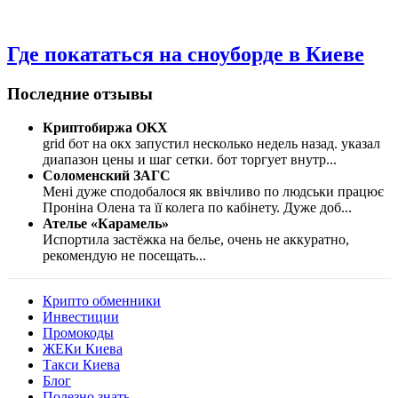
Где покататься на сноуборде в Киеве
Последние отзывы
Криптобиржа OKX
grid бот на окх запустил несколько недель назад. указал
диапазон цены и шаг сетки. бот торгует внутр
...
Соломенский ЗАГС
Мені дуже сподобалося як ввічливо по людськи працює
Проніна Олена та її колега по кабінету. Дуже доб
...
Ателье «Карамель»
Испортила застёжка на белье, очень не аккуратно,
рекомендую не посещать
...
Крипто обменники
Инвестиции
Промокоды
ЖЕКи Киева
Такси Киева
Блог
Полезно знать