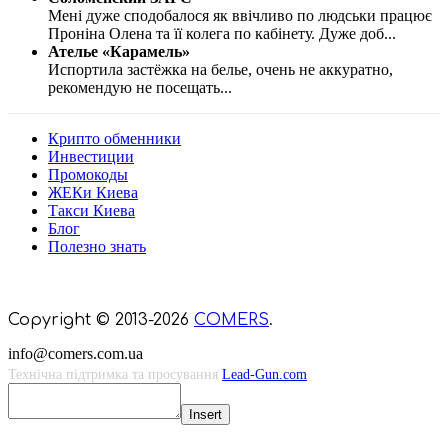
Мені дуже сподобалося як ввічливо по людськи працює
Проніна Олена та її колега по кабінету. Дуже доб
...
Ателье «Карамель»
Испортила застёжка на белье, очень не аккуратно,
рекомендую не посещать
...
Крипто обменники
Инвестиции
Промокоды
ЖЕКи Киева
Такси Киева
Блог
Полезно знать
Мы знаем куда пойти в Киеве
Copyright © 2013-2026
COMERS
.
info@comers.com.ua
Технічна підтримка та просування
Lead-Gun.com
Insert