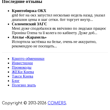
Последние отзывы
Криптобиржа OKX
grid бот на окх запустил несколько недель назад. указал
диапазон цены и шаг сетки. бот торгует внутр
...
Соломенский ЗАГС
Мені дуже сподобалося як ввічливо по людськи працює
Проніна Олена та її колега по кабінету. Дуже доб
...
Ателье «Карамель»
Испортила застёжка на белье, очень не аккуратно,
рекомендую не посещать
...
Крипто обменники
Инвестиции
Промокоды
ЖЕКи Киева
Такси Киева
Блог
Полезно знать
Мы знаем куда пойти в Киеве
Copyright © 2013-2026
COMERS
.