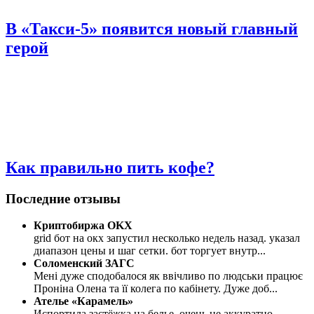
В «Такси-5» появится новый главный
герой
Как правильно пить кофе?
Последние отзывы
Криптобиржа OKX
grid бот на окх запустил несколько недель назад. указал
диапазон цены и шаг сетки. бот торгует внутр
...
Соломенский ЗАГС
Мені дуже сподобалося як ввічливо по людськи працює
Проніна Олена та її колега по кабінету. Дуже доб
...
Ателье «Карамель»
Испортила застёжка на белье, очень не аккуратно,