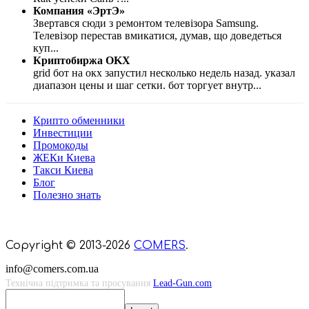
Компания «ЭртЭ»
Звертався сюди з ремонтом телевізора Samsung.
Телевізор перестав вмикатися, думав, що доведеться
куп
...
Криптобиржа OKX
grid бот на окх запустил несколько недель назад. указал
диапазон цены и шаг сетки. бот торгует внутр
...
Крипто обменники
Инвестиции
Промокоды
ЖЕКи Киева
Такси Киева
Блог
Полезно знать
Мы знаем куда пойти в Киеве
Copyright © 2013-2026
COMERS
.
info@comers.com.ua
Технічна підтримка та просування
Lead-Gun.com