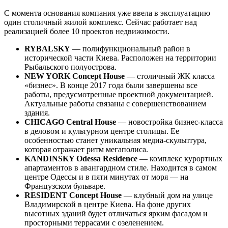
С момента основания компания уже ввела в эксплуатацию
один столичный жилой комплекс. Сейчас работает над
реализацией более 10 проектов недвижимости.
RYBALSKY
— полифункциональный район в
исторической части Киева. Расположен на территории
Рыбальского полуострова.
NEW YORK Concept House
— столичный ЖК класса
«бизнес». В конце 2017 года были завершены все
работы, предусмотренные проектной документацией.
Актуальные работы связаны с совершенствованием
здания.
CHICAGO Central House
— новостройка бизнес-класса
в деловом и культурном центре столицы. Ее
особенностью станет уникальная медиа-скульптура,
которая отражает ритм мегаполиса.
KANDINSKY Odessa Residence
— комплекс курортных
апартаментов в авангардном стиле. Находится в самом
центре Одессы и в пяти минутах от моря — на
Французском бульваре.
RESIDENT Concept House
— клубный дом на улице
Владимирской в центре Киева. На фоне других
высотных зданий будет отличаться ярким фасадом и
просторными террасами с озеленением.