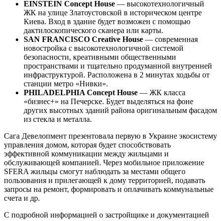
EINSTEIN Concept House
— высокотехнологичный
ЖК на улице Златоустовской в историческом центре
Киева. Вход в здание будет возможен с помощью
дактилоскопического сканера или карты.
SAN FRANCISCO Creative House
— современная
новостройка с высокотехнологичной системой
безопасности, креативными общественными
пространствами и тщательно продуманной внутренней
инфраструктурой. Расположена в 2 минутах ходьбы от
станции метро «Нивки».
PHILADELPHIA Concept House
— ЖК класса
«бизнес+» на Печерске. Будет выделяться на фоне
других высотных зданий района оригинальным фасадом
из стекла и металла.
Сага Девелопмент презентовала первую в Украине экосистему
управления домом, которая будет способствовать
эффективной коммуникации между жильцами и
обслуживающей компанией. Через мобильное приложение
SFERA жильцы смогут наблюдать за местами общего
пользования и прилегающей к дому территорией, подавать
запросы на ремонт, формировать и оплачивать коммунальные
счета и др.
С подробной информацией о застройщике и документацией