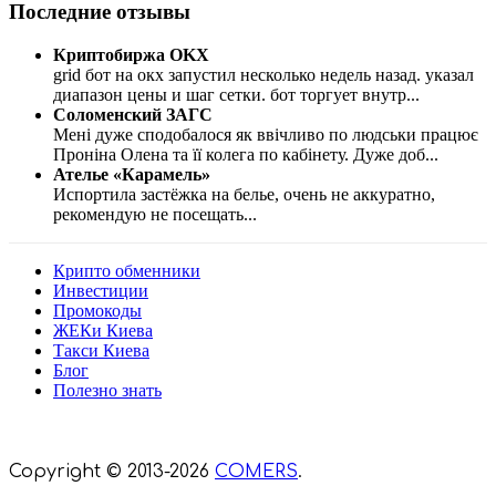
Последние отзывы
Криптобиржа OKX
grid бот на окх запустил несколько недель назад. указал
диапазон цены и шаг сетки. бот торгует внутр
...
Соломенский ЗАГС
Мені дуже сподобалося як ввічливо по людськи працює
Проніна Олена та її колега по кабінету. Дуже доб
...
Ателье «Карамель»
Испортила застёжка на белье, очень не аккуратно,
рекомендую не посещать
...
Крипто обменники
Инвестиции
Промокоды
ЖЕКи Киева
Такси Киева
Блог
Полезно знать
Мы знаем куда пойти в Киеве
Copyright © 2013-2026
COMERS
.