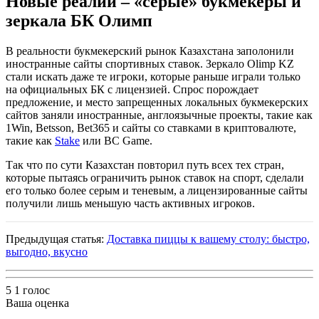
Новые реалии – «серые» букмекеры и
зеркала БК Олимп
В реальности букмекерский рынок Казахстана заполонили
иностранные сайты спортивных ставок. Зеркало Olimp KZ
стали искать даже те игроки, которые раньше играли только
на официальных БК с лицензией. Спрос порождает
предложение, и место запрещенных локальных букмекерских
сайтов заняли иностранные, англоязычные проекты, такие как
1Win, Betsson, Bet365 и сайты со ставками в криптовалюте,
такие как
Stake
или BC Game.
Так что по сути Казахстан повторил путь всех тех стран,
которые пытаясь ограничить рынок ставок на спорт, сделали
его только более серым и теневым, а лицензированные сайты
получили лишь меньшую часть активных игроков.
Предыдущая статья:
Доставка пиццы к вашему столу: быстро,
выгодно, вкусно
5
1
голос
Ваша оценка