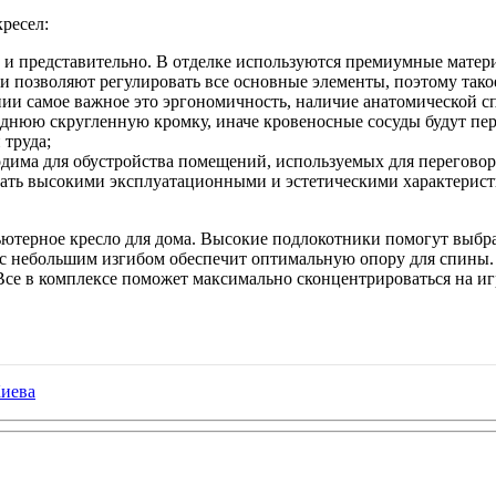
ресел:
о и представительно. В отделке используются премиумные матер
 позволяют регулировать все основные элементы, поэтому тако
нии самое важное это эргономичность, наличие анатомической с
еднюю скругленную кромку, иначе кровеносные сосуды будут пере
 труда;
дима для обустройства помещений, используемых для переговоро
ать высокими эксплуатационными и эстетическими характерист
мпьютерное кресло для дома. Высокие подлокотники помогут выб
с небольшим изгибом обеспечит оптимальную опору для спины. 
Все в комплексе поможет максимально сконцентрироваться на иг
Киева