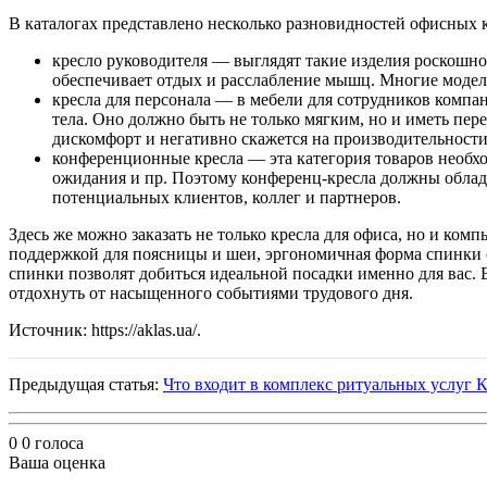
В каталогах представлено несколько разновидностей офисных к
кресло руководителя — выглядят такие изделия роскошн
обеспечивает отдых и расслабление мышц. Многие модели
кресла для персонала — в мебели для сотрудников компа
тела. Оно должно быть не только мягким, но и иметь пер
дискомфорт и негативно скажется на производительности
конференционные кресла — эта категория товаров необхо
ожидания и пр. Поэтому конференц-кресла должны облад
потенциальных клиентов, коллег и партнеров.
Здесь же можно заказать не только кресла для офиса, но и ко
поддержкой для поясницы и шеи, эргономичная форма спинки 
спинки позволят добиться идеальной посадки именно для вас. 
отдохнуть от насыщенного событиями трудового дня.
Источник: https://aklas.ua/.
Предыдущая статья:
Что входит в комплекс ритуальных услуг 
0
0
голоса
Ваша оценка