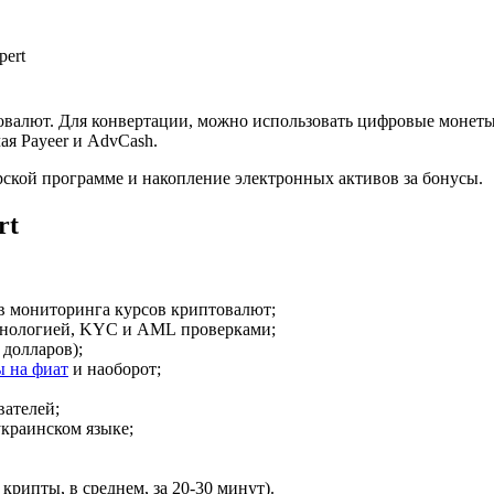
pert
овалют. Для конвертации, можно использовать цифровые монет
ая Payeer и AdvCash.
кой программе и накопление электронных активов за бонусы.
rt
в мониторинга курсов криптовалют;
хнологией, KYC и AML проверками;
долларов);
ы на фиат
и наоборот;
вателей;
краинском языке;
крипты, в среднем, за 20-30 минут).