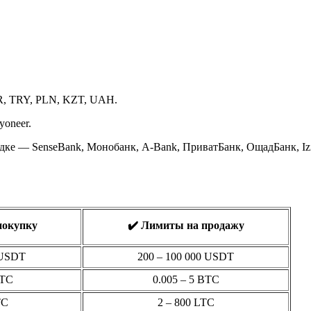
R, TRY, PLN, KZT, UAH.
yoneer.
дке — SenseBank, Монобанк, A-Bank, ПриватБанк, ОщадБанк, Iz
покупку
✔️ Лимиты на продажу
 USDT
200 – 100 000 USDT
BTC
0.005 – 5 BTC
TC
2 – 800 LTC