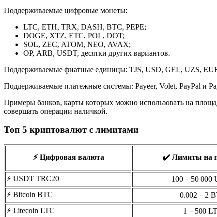
Поддерживаемые цифровые монеты:
LTC, ETH, TRX, DASH, BTC, PEPE;
DOGE, XTZ, ЕТС, POL, DOT;
SOL, ZEC, ATOM, NEO, AVAX;
OP, ARB, USDT, десятки других вариантов.
Поддерживаемые фиатные единицы: TJS, USD, GEL, UZS, EU
Поддерживаемые платежные системы: Payeer, Volet, PayPal и Pa
Примеры банков, карты которых можно использовать на площа
совершать операции наличкой.
Топ 5 криптовалют с лимитами
⚡️ Цифровая валюта
✔️ Лимиты на 
⚡️ USDT TRC20
100 – 50 000
⚡️ Bitcoin BTC
0.002 – 2 
⚡️ Litecoin LTC
1 – 500 L