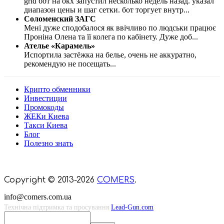
grid бот на окх запустил несколько недель назад. указал
диапазон цены и шаг сетки. бот торгует внутр
...
Соломенский ЗАГС
Мені дуже сподобалося як ввічливо по людськи працює
Проніна Олена та її колега по кабінету. Дуже доб
...
Ателье «Карамель»
Испортила застёжка на белье, очень не аккуратно,
рекомендую не посещать
...
Крипто обменники
Инвестиции
Промокоды
ЖЕКи Киева
Такси Киева
Блог
Полезно знать
Мы знаем куда пойти в Киеве
Copyright © 2013-2026
COMERS
.
info@comers.com.ua
Технічна підтримка та просування
Lead-Gun.com