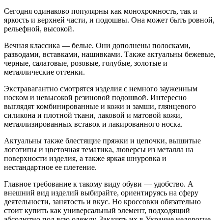
Сегодня одинаково популярны как монохромность, так и
яркость и верхней части, и подошвы. Она может быть ровной,
рельефной, высокой.
Вечная классика — белые. Они дополнены полосками,
разводами, вставками, нашивками. Также актуальны бежевые,
черные, салатовые, розовые, голубые, золотые и
металлические оттенки.
Экстравагантно смотрятся изделия с немного зауженным
носком и невысокой резиновой подошвой. Интересно
выглядят комбинированные и кожи и замши, глянцевого
силикона и плотной ткани, лаковой и матовой кожи,
металлизированных вставок и лакированного носка.
Актуальны также блестящие пряжки и цепочки, вышитые
логотипы и цветочная тематика, люверсы из металла на
поверхности изделия, а также яркая шнуровка и
нестандартное ее плетение.
Главное требование к такому виду обуви — удобство. А
внешний вид изделий выбирайте, ориентируясь на сферу
деятельности, занятость и вкус. Но кроссовки обязательно
стоит купить как универсальный элемент, подходящий
абсолютно под всю одежду. Заказать их в Украине недорогие