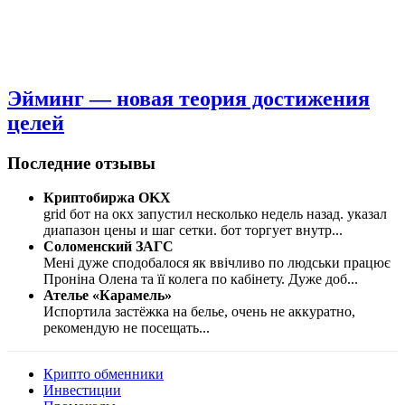
Эйминг — новая теория достижения
целей
Последние отзывы
Криптобиржа OKX
grid бот на окх запустил несколько недель назад. указал
диапазон цены и шаг сетки. бот торгует внутр
...
Соломенский ЗАГС
Мені дуже сподобалося як ввічливо по людськи працює
Проніна Олена та її колега по кабінету. Дуже доб
...
Ателье «Карамель»
Испортила застёжка на белье, очень не аккуратно,
рекомендую не посещать
...
Крипто обменники
Инвестиции