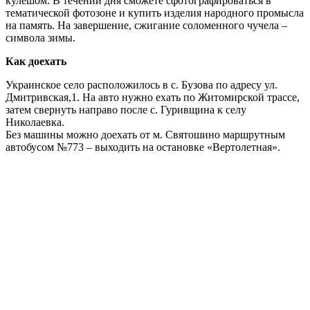
кулешом. В течении дня сможете сфотографироваться в
тематической фотозоне и купить изделия народного промысла
на память. На завершение, сжигание соломенного чучела –
символа зимы.
Как доехать
Украинское село расположилось в с. Бузова по адресу ул.
Дмитривская,1. На авто нужно ехать по Житомирской трассе,
затем свернуть направо после с. Гуривщина к селу
Николаевка.
Без машины можно доехать от м. Святошино маршрутным
автобусом №773 – выходить на остановке «Вертолетная».