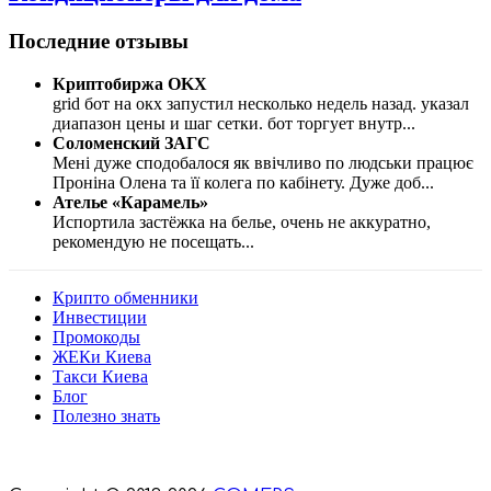
Последние отзывы
Криптобиржа OKX
grid бот на окх запустил несколько недель назад. указал
диапазон цены и шаг сетки. бот торгует внутр
...
Соломенский ЗАГС
Мені дуже сподобалося як ввічливо по людськи працює
Проніна Олена та її колега по кабінету. Дуже доб
...
Ателье «Карамель»
Испортила застёжка на белье, очень не аккуратно,
рекомендую не посещать
...
Крипто обменники
Инвестиции
Промокоды
ЖЕКи Киева
Такси Киева
Блог
Полезно знать
Мы знаем куда пойти в Киеве