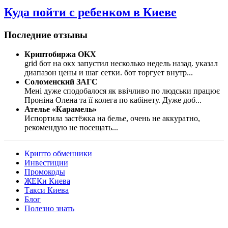
Куда пойти с ребенком в Киеве
Последние отзывы
Криптобиржа OKX
grid бот на окх запустил несколько недель назад. указал
диапазон цены и шаг сетки. бот торгует внутр
...
Соломенский ЗАГС
Мені дуже сподобалося як ввічливо по людськи працює
Проніна Олена та її колега по кабінету. Дуже доб
...
Ателье «Карамель»
Испортила застёжка на белье, очень не аккуратно,
рекомендую не посещать
...
Крипто обменники
Инвестиции
Промокоды
ЖЕКи Киева
Такси Киева
Блог
Полезно знать
Мы знаем куда пойти в Киеве