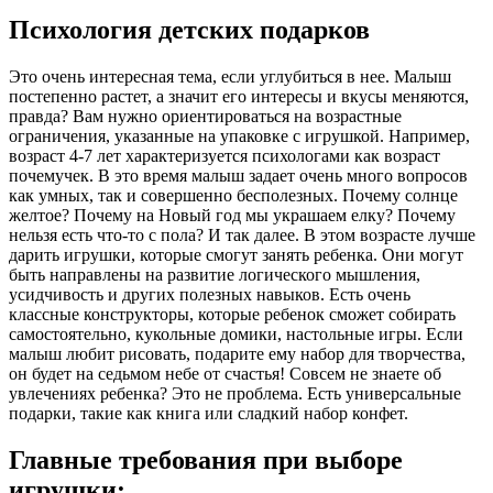
Психология детских подарков
Это очень интересная тема, если углубиться в нее. Малыш
постепенно растет, а значит его интересы и вкусы меняются,
правда? Вам нужно ориентироваться на возрастные
ограничения, указанные на упаковке с игрушкой. Например,
возраст 4-7 лет характеризуется психологами как возраст
почемучек. В это время малыш задает очень много вопросов
как умных, так и совершенно бесполезных. Почему солнце
желтое? Почему на Новый год мы украшаем елку? Почему
нельзя есть что-то с пола? И так далее. В этом возрасте лучше
дарить игрушки, которые смогут занять ребенка. Они могут
быть направлены на развитие логического мышления,
усидчивость и других полезных навыков. Есть очень
классные конструкторы, которые ребенок сможет собирать
самостоятельно, кукольные домики, настольные игры. Если
малыш любит рисовать, подарите ему набор для творчества,
он будет на седьмом небе от счастья! Совсем не знаете об
увлечениях ребенка? Это не проблема. Есть универсальные
подарки, такие как книга или сладкий набор конфет.
Главные требования при выборе
игрушки: