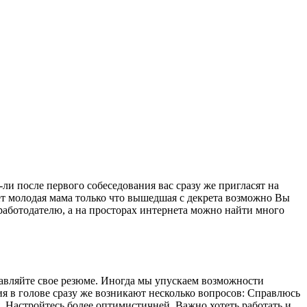
ли после первого собеседования вас сразу же пригласят на
т молодая мама только что вышедшая с декрета возможно Вы
работодателю, а на просторах интернета можно найти много
тправляйте свое резюме. Иногда мы упускаем возможности
я в голове сразу же возникают несколько вопросов: Справлюсь
я. Настройтесь более оптимистичней. Важно хотеть работать и