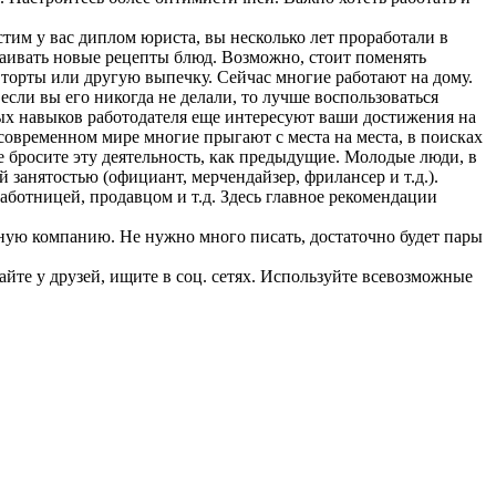
тим у вас диплом юриста, вы несколько лет проработали в
сваивать новые рецепты блюд. Возможно, стоит поменять
 торты или другую выпечку. Сейчас многие работают на дому.
если вы его никогда не делали, то лучше воспользоваться
ных навыков работодателя еще интересуют ваши достижения на
 современном мире многие прыгают с места на места, в поисках
е бросите эту деятельность, как предыдущие. Молодые люди, в
 занятостью (официант, мерчендайзер, фрилансер и т.д.).
работницей, продавцом и т.д. Здесь главное рекомендации
жную компанию. Не нужно много писать, достаточно будет пары
йте у друзей, ищите в соц. сетях. Используйте всевозможные