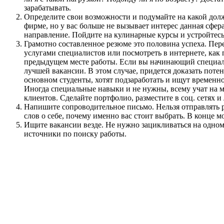
зарабатывать.
Определите свои возможности и подумайте на какой должн
фирме, но у вас больше не вызывает интерес данная сфер
направление. Пойдите на кулинарные курсы и устройтесь
Грамотно составленное резюме это половина успеха. Пере
услугами специалистов или посмотреть в интернете, как
предыдущем месте работы. Если вы начинающий специалист
лучшей вакансии. В этом случае, придется доказать поте
основном студенты, хотят подзаработать и ищут временно
Иногда специальные навыки и не нужны, всему учат на ме
клиентов. Сделайте портфолио, разместите в соц. сетях и
Напишите сопроводительное письмо. Нельзя отправлять р
слов о себе, почему именно вас стоит выбрать. В конце 
Ищите вакансии везде. Не нужно зацикливаться на одном
источники по поиску работы.