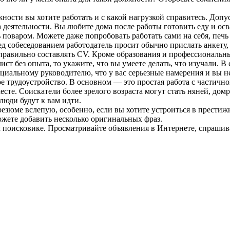
ости вы хотите работать и с какой нагрузкой справитесь. Допус
а деятельности. Вы любите дома после работы готовить еду и о
 поваром. Можете даже попробовать работать сами на себя, печь
д собеседованием работодатель просит обычно прислать анкету, 
 правильно составлять CV. Кроме образования и профессиональ
 без опыта, то укажите, что вы умеете делать, что изучали. В
нциальному руководителю, что у вас серьезные намерения и вы н
е трудоустройство. В основном — это простая работа с частичной
сте. Соискатели более зрелого возраста могут стать няней, дом
 люди будут к вам идти.
езюме вслепую, особенно, если вы хотите устроиться в прести
можете добавить несколько оригинальных фраз.
 поисковике. Просматривайте объявления в Интернете, спрашива