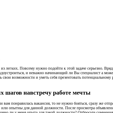
а
з легких. Повсему нужно подойти к этой задаче серьезно. Вряд-
удоустроиться, и неважно начинающий ли Вы специалист а може
 свои возможности и уметь себя презентовать потенциальному 
ых шагов навстречу работе мечты
сли вам понравилась вакансия, то не нужно бояться, сразу же о
и или опытны для данной должности. После просмотра объявлени
аточно ли у меня опыта для такой должности? Отбросьте сомнени