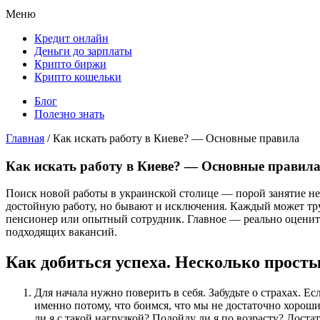
Меню
Кредит онлайн
Деньги до зарплаты
Крипто биржи
Крипто кошельки
Блог
Полезно знать
Главная
/
Как искать работу в Киеве? — Основные правила
Как искать работу в Киеве? — Основные правил
Поиск новой работы в украинской столице — порой занятие не и
достойную работу, но бывают и исключения. Каждый может тр
пенсионер или опытный сотрудник. Главное — реально оценить
подходящих вакансий.
Как добиться успеха. Несколько прост
Для начала нужно поверить в себя. Забудьте о страхах. Е
именно потому, что боимся, что мы не достаточно хорош
ли я с такой нагрузкой? Подойду ли я по возрасту? Дост