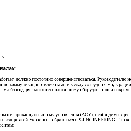
лам
оналам
работает, должно постоянно совершенствоваться. Руководителю
шению коммуникации с клиентами и между сотрудниками, к раци
жными благодаря высокотехнологичному оборудованию и соврем
 автоматизированную систему управления (АСУ), необходимо за
 предприятий Украины – обратиться в S-ENGINEERING. Эта комп
иентам: