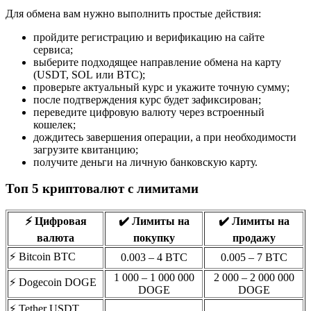
Для обмена вам нужно выполнить простые действия:
пройдите регистрацию и верификацию на сайте
сервиса;
выберите подходящее направление обмена на карту
(USDT, SOL или BTC);
проверьте актуальный курс и укажите точную сумму;
после подтверждения курс будет зафиксирован;
переведите цифровую валюту через встроенный
кошелек;
дождитесь завершения операции, а при необходимости
загрузите квитанцию;
получите деньги на личную банковскую карту.
Топ 5 криптовалют с лимитами
⚡️ Цифровая
✔️ Лимиты на
✔️ Лимиты на
валюта
покупку
продажу
⚡️ Bitcoin BTC
0.003 – 4 BTC
0.005 – 7 BTC
1 000 – 1 000 000
2 000 – 2 000 000
⚡️ Dogecoin DOGE
DOGE
DOGE
⚡️ Tether USDT