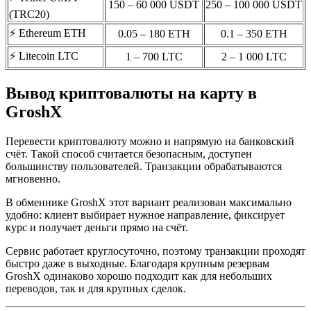
150 – 60 000 USDT
250 – 100 000 USDT
(TRC20)
⚡️ Ethereum ETH
0.05 – 180 ETH
0.1 – 350 ETH
⚡️ Litecoin LTC
1 – 700 LTC
2 – 1 000 LTC
Вывод криптовалюты на карту в
GroshX
Перевести криптовалюту можно и напрямую на банковский
счёт. Такой способ считается безопасным, доступен
большинству пользователей. Транзакции обрабатываются
мгновенно.
В обменнике GroshX этот вариант реализован максимально
удобно: клиент выбирает нужное направление, фиксирует
курс и получает деньги прямо на счёт.
Сервис работает круглосуточно, поэтому транзакции проходят
быстро даже в выходные. Благодаря крупным резервам
GroshX одинаково хорошо подходит как для небольших
переводов, так и для крупных сделок.