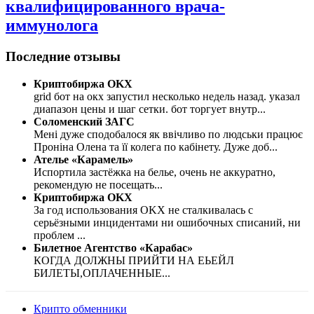
квалифицированного врача-
иммунолога
Последние отзывы
Криптобиржа OKX
grid бот на окх запустил несколько недель назад. указал
диапазон цены и шаг сетки. бот торгует внутр
...
Соломенский ЗАГС
Мені дуже сподобалося як ввічливо по людськи працює
Проніна Олена та її колега по кабінету. Дуже доб
...
Ателье «Карамель»
Испортила застёжка на белье, очень не аккуратно,
рекомендую не посещать
...
Криптобиржа OKX
За год использования OKX не сталкивалась с
серьёзными инцидентами ни ошибочных списаний, ни
проблем
...
Билетное Агентство «Карабас»
КОГДА ДОЛЖНЫ ПРИЙТИ НА ЕЬЕЙЛ
БИЛЕТЫ,ОПЛАЧЕННЫЕ
...
Крипто обменники