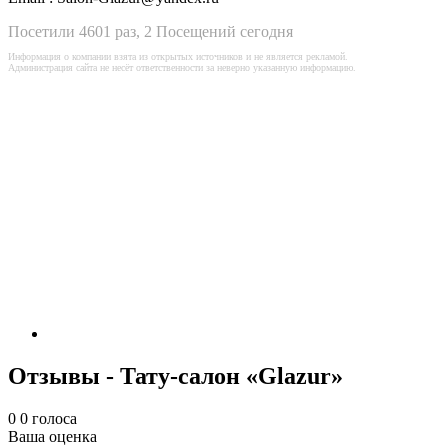
Посетили 4601 раз, 2 Посещений сегодня
Информация о компании взята из открытых источников и не является рекламой.
Администрация сайта не несёт ответственности за неверно указанную информацию.
Отзывы - Тату-салон «Glazur»
0
0
голоса
Ваша оценка