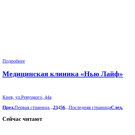
Подробнее
Медицинская клиника «Нью Лайф»
Киев, ул.Ревуцкого, 44а
Пред.
Первая страница
...
2
3
4
5
6
...
Последняя страница
След.
Сейчас читают