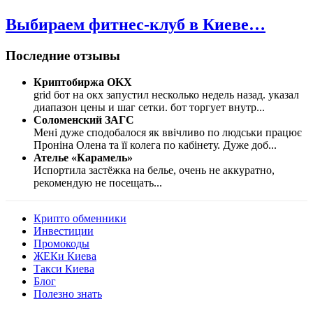
Выбираем фитнес-клуб в Киеве…
Последние отзывы
Криптобиржа OKX
grid бот на окх запустил несколько недель назад. указал
диапазон цены и шаг сетки. бот торгует внутр
...
Соломенский ЗАГС
Мені дуже сподобалося як ввічливо по людськи працює
Проніна Олена та її колега по кабінету. Дуже доб
...
Ателье «Карамель»
Испортила застёжка на белье, очень не аккуратно,
рекомендую не посещать
...
Крипто обменники
Инвестиции
Промокоды
ЖЕКи Киева
Такси Киева
Блог
Полезно знать