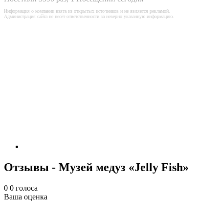
Информация о компании взята из открытых источников и не является рекламой.
Администрация сайта не несёт ответственности за неверно указанную информацию.
Отзывы - Музей медуз «Jelly Fish»
0
0
голоса
Ваша оценка