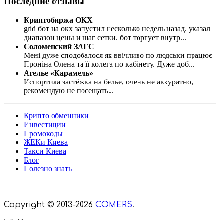
Последние отзывы
Криптобиржа OKX
grid бот на окх запустил несколько недель назад. указал
диапазон цены и шаг сетки. бот торгует внутр
...
Соломенский ЗАГС
Мені дуже сподобалося як ввічливо по людськи працює
Проніна Олена та її колега по кабінету. Дуже доб
...
Ателье «Карамель»
Испортила застёжка на белье, очень не аккуратно,
рекомендую не посещать
...
Крипто обменники
Инвестиции
Промокоды
ЖЕКи Киева
Такси Киева
Блог
Полезно знать
Мы знаем куда пойти в Киеве
Copyright © 2013-2026
COMERS
.