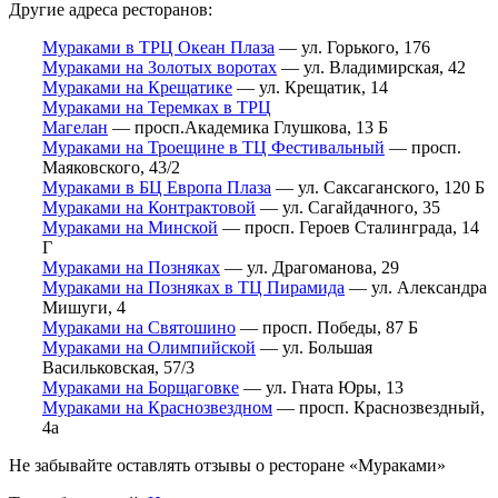
Другие адреса ресторанов:
Мураками в ТРЦ Океан Плаза
— ул. Горького, 176
Мураками на Золотых воротах
— ул. Владимирская, 42
Мураками на Крещатике
— ул. Крещатик, 14
Мураками на Теремках в ТРЦ
Магелан
— просп.Академика Глушкова, 13 Б
Мураками на Троещине в ТЦ Фестивальный
— просп.
Маяковского, 43/2
Мураками в БЦ Европа Плаза
— ул. Саксаганского, 120 Б
Мураками на Контрактовой
— ул. Сагайдачного, 35
Мураками на Минской
— просп. Героев Сталинграда, 14
Г
Мураками на Позняках
— ул. Драгоманова, 29
Мураками на Позняках в ТЦ Пирамида
— ул. Александра
Мишуги, 4
Мураками на Святошино
— просп. Победы, 87 Б
Мураками на Олимпийской
— ул. Большая
Васильковская, 57/3
Мураками на Борщаговке
— ул. Гната Юры, 13
Мураками на Краснозвездном
— просп. Краснозвездный,
4а
Не забывайте оставлять отзывы о ресторане «Мураками»