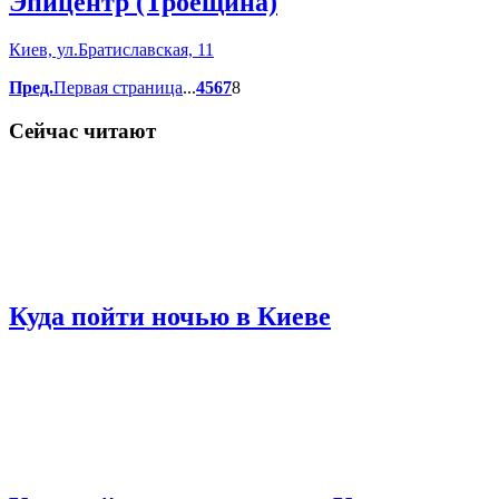
Эпицентр (Троещина)
Киев, ул.Братиславская, 11
Пред.
Первая страница
...
4
5
6
7
8
Сейчас читают
Куда пойти ночью в Киеве