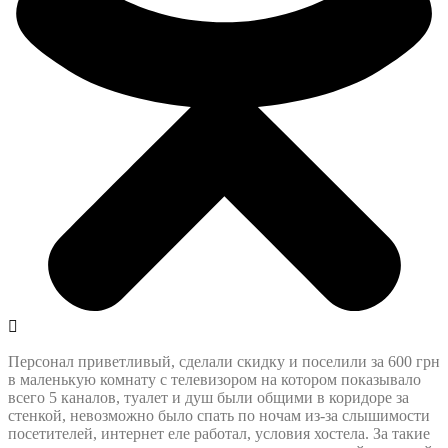
Персонал приветливый, сделали скидку и поселили за 600 грн
в маленькую комнату с телевизором на котором показывало
всего 5 каналов, туалет и душ были общими в коридоре за
стенкой, невозможно было спать по ночам из-за слышимости
посетителей, интернет еле работал, условия хостела. За такие