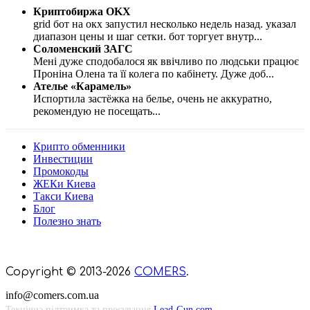
Криптобиржа OKX
grid бот на окх запустил несколько недель назад. указал
диапазон цены и шаг сетки. бот торгует внутр
...
Соломенский ЗАГС
Мені дуже сподобалося як ввічливо по людськи працює
Проніна Олена та її колега по кабінету. Дуже доб
...
Ателье «Карамель»
Испортила застёжка на белье, очень не аккуратно,
рекомендую не посещать
...
Крипто обменники
Инвестиции
Промокоды
ЖЕКи Киева
Такси Киева
Блог
Полезно знать
Мы знаем куда пойти в Киеве
Copyright © 2013-2026
COMERS
.
info@comers.com.ua
Технічна підтримка та просування
Lead-Gun.com