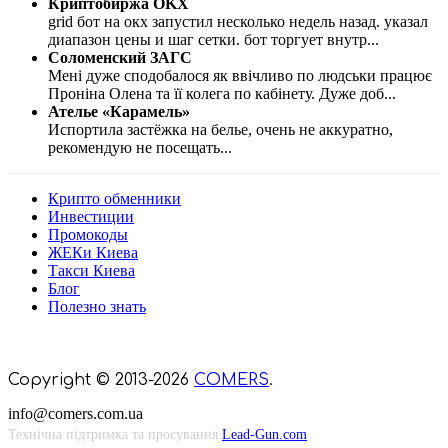
Криптобиржа OKX
grid бот на окх запустил несколько недель назад. указал
диапазон цены и шаг сетки. бот торгует внутр
...
Соломенский ЗАГС
Мені дуже сподобалося як ввічливо по людськи працює
Проніна Олена та її колега по кабінету. Дуже доб
...
Ателье «Карамель»
Испортила застёжка на белье, очень не аккуратно,
рекомендую не посещать
...
Крипто обменники
Инвестиции
Промокоды
ЖЕКи Киева
Такси Киева
Блог
Полезно знать
Мы знаем куда пойти в Киеве
Copyright © 2013-2026
COMERS
.
info@comers.com.ua
Технічна підтримка та просування
Lead-Gun.com