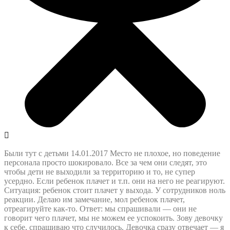
Были тут с детьми 14.01.2017 Место не плохое, но поведение
персонала просто шокировало. Все за чем они следят, это
чтобы дети не выходили за территорию и то, не супер
усердно. Если ребенок плачет и т.п. они на него не реагируют.
Ситуация: ребенок стоит плачет у выхода. У сотрудников ноль
реакции. Делаю им замечание, мол ребенок плачет,
отреагируйте как-то. Ответ: мы спрашивали — они не
говорит чего плачет, мы не можем ее успокоить. Зову девочку
к себе, спрашиваю что случилось. Девочка сразу отвечает — я