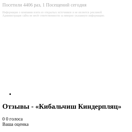
Посетили 4406 раз, 1 Посещений сегодня
Информация о компании взята из открытых источников и не является рекламой.
Администрация сайта не несёт ответственности за неверно указанную информацию.
Отзывы - «Кибальчиш Киндерпляц»
0
0
голоса
Ваша оценка