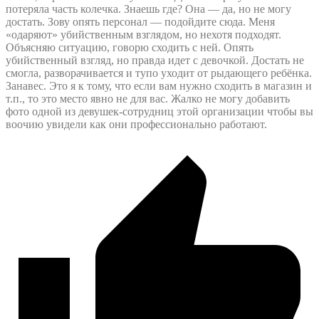
потеряла часть колечка. Знаешь где? Она — да, но не могу
достать. Зову опять персонал — подойдите сюда. Меня
«одаряют» убийственным взглядом, но нехотя подходят.
Объясняю ситуацию, говорю сходить с ней. Опять
убийственный взгляд, но правда идет с девочкой. Достать не
смогла, разворачивается и тупо уходит от рыдающего ребёнка.
Занавес. Это я к тому, что если вам нужно сходить в магазин и
т.п., то это место явно не для вас. Жалко не могу добавить
фото одной из девушек-сотрудниц этой организации чтобы вы
воочию увидели как они профессионально работают.