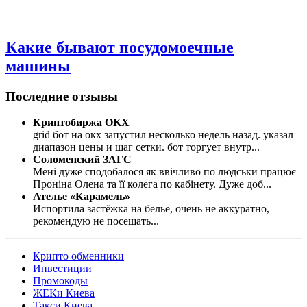
Какие бывают посудомоечные
машины
Последние отзывы
Криптобиржа OKX
grid бот на окх запустил несколько недель назад. указал
диапазон цены и шаг сетки. бот торгует внутр
...
Соломенский ЗАГС
Мені дуже сподобалося як ввічливо по людськи працює
Проніна Олена та її колега по кабінету. Дуже доб
...
Ателье «Карамель»
Испортила застёжка на белье, очень не аккуратно,
рекомендую не посещать
...
Крипто обменники
Инвестиции
Промокоды
ЖЕКи Киева
Такси Киева