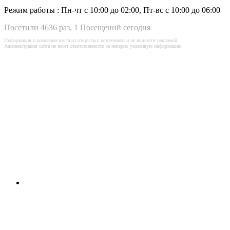
Режим работы :
Пн-чт с 10:00 до 02:00, Пт-вс с 10:00 до 06:00
Посетили 4636 раз, 1 Посещений сегодня
Информация о компании взята из открытых источников и не является рекламой.
Администрация сайта не несёт ответственности за неверно указанную информацию.