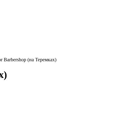
or Barbershop (на Теремках)
х)