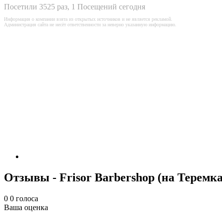
Посетили 3525 раз, 1 Посещений сегодня
Информация о компании взята из открытых источников и не является рекламой.
Администрация сайта не несёт ответственности за неверно указанную информацию.
Отзывы - Frisor Barbershop (на Теремка
0
0
голоса
Ваша оценка