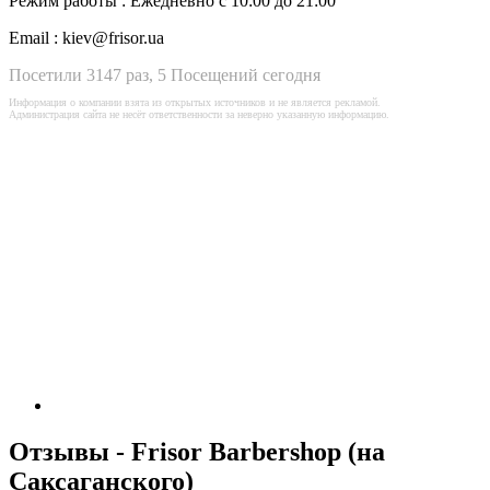
Режим работы :
Ежедневно с 10:00 до 21:00
Email :
kiev@frisor.ua
Посетили 3147 раз, 5 Посещений сегодня
Информация о компании взята из открытых источников и не является рекламой.
Администрация сайта не несёт ответственности за неверно указанную информацию.
Отзывы - Frisor Barbershop (на
Саксаганского)