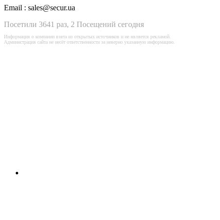
Email :
sales@secur.ua
Посетили 3641 раз, 2 Посещений сегодня
Информация о компании взята из открытых источников и не является рекламой.
Администрация сайта не несёт ответственности за неверно указанную информацию.