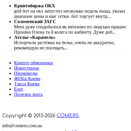
Криптобиржа OKX
grid бот на окх запустил несколько недель назад. указал
диапазон цены и шаг сетки. бот торгует внутр
...
Соломенский ЗАГС
Мені дуже сподобалося як ввічливо по людськи працює
Проніна Олена та її колега по кабінету. Дуже доб
...
Ателье «Карамель»
Испортила застёжка на белье, очень не аккуратно,
рекомендую не посещать
...
Крипто обменники
Инвестиции
Промокоды
ЖЕКи Киева
Такси Киева
Блог
Полезно знать
Мы знаем куда пойти в Киеве
Copyright © 2013-2026
COMERS
.
info@comers.com.ua