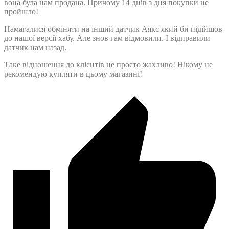
вона була нам продана. Причому 14 днів з дня покупки не
пройшло!
Намагалися обміняти на інший датчик Аякс який би підійшов
до нашої версії хабу. Але знов гам відмовили. І відправили
датчик нам назад.
Таке відношення до клієнтів це просто жахливо! Нікому не
рекомендую купляти в цьому магазині!