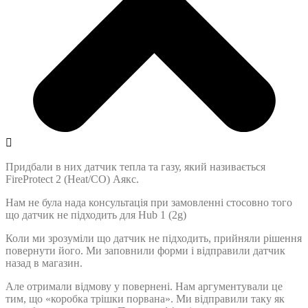
Придбали в них датчик тепла та газу, який називається
FireProtect 2 (Heat/CO) Аякс.
Нам не була нада консультація при замовленні стосовно того
що датчик не підходить для Hub 1 (2g)
Коли ми зрозуміли що датчик не підходить, прийняли рішення
повернути його. Ми заповнили форми і відправили датчик
назад в магазин.
Але отримали відмову у повернені. Нам аргументували це
тим, що «коробка трішки порвана». Ми відправили таку як