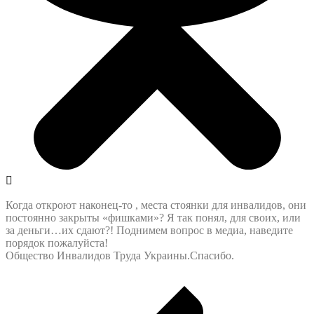
Когда откроют наконец-то , места стоянки для инвалидов, они
постоянно закрыты «фишками»? Я так понял, для своих, или
за деньги…их сдают?! Поднимем вопрос в медиа, наведите
порядок пожалуйста!
Общество Инвалидов Труда Украины.Спасибо.