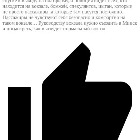
спуске к выходу на платформу, и полиция видит всех, кто
находится на вокзале, бомжей, спекулянтов, цыган, которые
не просто пассажиры, а которые там пасутся постоянно.
Пассажиры не чувствуют себя безопасно и комфортно на
таком вокзале… Руководству вокзала нужно съездить в Минск
и посмотреть, как выглядит нормальный вокзал.