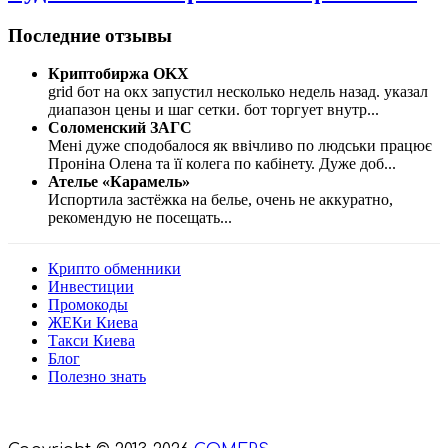
Последние отзывы
Криптобиржа OKX
grid бот на окх запустил несколько недель назад. указал
диапазон цены и шаг сетки. бот торгует внутр
...
Соломенский ЗАГС
Мені дуже сподобалося як ввічливо по людськи працює
Проніна Олена та її колега по кабінету. Дуже доб
...
Ателье «Карамель»
Испортила застёжка на белье, очень не аккуратно,
рекомендую не посещать
...
Крипто обменники
Инвестиции
Промокоды
ЖЕКи Киева
Такси Киева
Блог
Полезно знать
Мы знаем куда пойти в Киеве