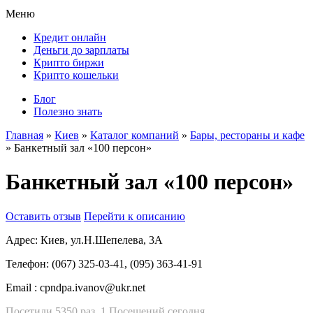
Меню
Кредит онлайн
Деньги до зарплаты
Крипто биржи
Крипто кошельки
Блог
Полезно знать
Главная
»
Киев
»
Каталог компаний
»
Бары, рестораны и кафе
»
Банкетный зал «100 персон»
Банкетный зал «100 персон»
Оставить отзыв
Перейти к описанию
Адрес:
Киев, ул.Н.Шепелева, 3А
Телефон:
(067) 325-03-41, (095) 363-41-91
Email :
cpndpa.ivanov@ukr.net
Посетили 5350 раз, 1 Посещений сегодня