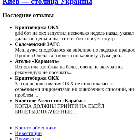
Киев — столица Украины
Последние отзывы
Криптобиржа OKX
grid бот на окх запустил несколько недель назад. указал
диапазон цены и шаг сетки. бот торгует внутр
...
Соломенский ЗАГС
Мені дуже сподобалося як ввічливо по людськи працює
Проніна Олена та її колега по кабінету. Дуже доб
...
Ателье «Карамель»
Испортила застёжка на белье, очень не аккуратно,
рекомендую не посещать
...
Криптобиржа OKX
За год использования OKX не сталкивалась с
серьёзными инцидентами ни ошибочных списаний, ни
проблем
...
Билетное Агентство «Карабас»
КОГДА ДОЛЖНЫ ПРИЙТИ НА ЕЬЕЙЛ
БИЛЕТЫ,ОПЛАЧЕННЫЕ
...
Крипто обменники
Инвестиции
Промокоды